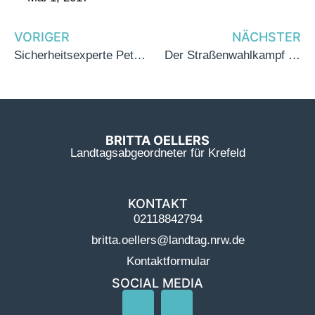
VORIGER
NÄCHSTER
Sicherheitsexperte Peter Biesenbach MdL bringt Licht ins Dunkle
Der Straßenwahlkampf läuft!
BRITTA OELLERS
Landtagsabgeordneter für Krefeld
KONTAKT
02118842794
britta.oellers@landtag.nrw.de
Kontaktformular
SOCIAL MEDIA