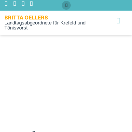
BRITTA OELLERS
Landtagsabgeordnete für Krefeld und
Tönisvorst
Über mich
ARCHIV