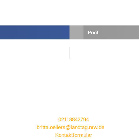
Print
02118842794
britta.oellers@landtag.nrw.de
Kontaktformular