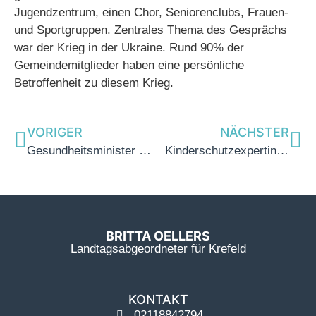
Jugendzentrum, einen Chor, Seniorenclubs, Frauen-
und Sportgruppen. Zentrales Thema des Gesprächs
war der Krieg in der Ukraine. Rund 90% der
Gemeindemitglieder haben eine persönliche
Betroffenheit zu diesem Krieg.
VORIGER
NÄCHSTER
Gesundheitsminister Laumann bei action medeor
Kinderschutzexpertin Christina Schulze Föcking mit Britta Oellers und Marc Blondin beim Krefelder Kinderschutzbund
BRITTA OELLERS
Landtagsabgeordneter für Krefeld
KONTAKT
02118842794