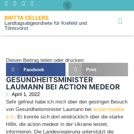
BRITTA OELLERS
Landtagsabgeordnete für Krefeld und
Tönisvorst
Über mich
Diesen Beitrag teilen oder drucken:
Facebook
Print
GESUNDHEITSMINISTER
LAUMANN BEI ACTION MEDEOR
April 1, 2022
Sehr gefreut habe ich mich über den gestrigen Besuch
von Gesundheitsminister Laumann bei
action medeor
e.V.
. Er konnte sich dort eindrücklich über die starke
Hilfe, die action medeor in der Ukraine leistet,
informieren. Die Landesregierung unterstützt die