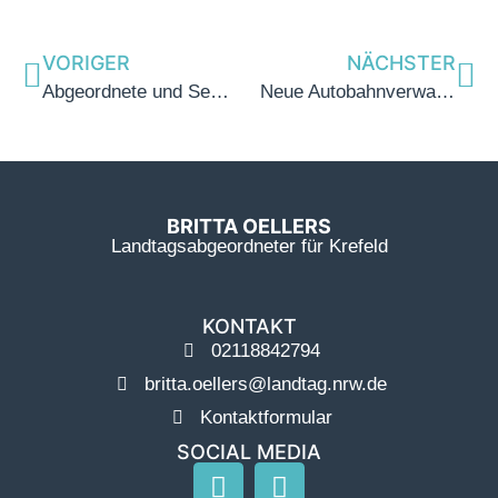
VORIGER
NÄCHSTER
Abgeordnete und Senioren Union des Niederrheins im Dialog
Neue Autobahnverwaltung des Bundes mit Standbein in Krefeld
BRITTA OELLERS
Landtagsabgeordneter für Krefeld
KONTAKT
02118842794
britta.oellers@landtag.nrw.de
Kontaktformular
SOCIAL MEDIA