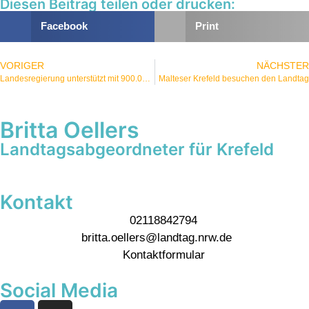
Diesen Beitrag teilen oder drucken:
Facebook
Print
VORIGER
NÄCHSTER
Landesregierung unterstützt mit 900.000 EUR Kältehilfe bei Wohnungs- und Obdachlosigkeit
Malteser Krefeld besuchen den Landtag
Britta Oellers
Landtagsabgeordneter für Krefeld
Kontakt
02118842794
britta.oellers@landtag.nrw.de
Kontaktformular
Social Media