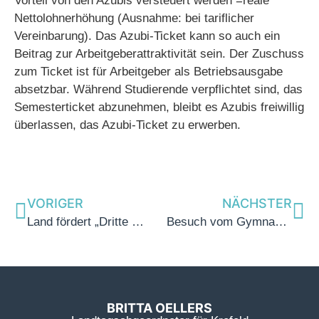
Vorteil von den Azubis versteuert werden =reale
Nettolohnerhöhung (Ausnahme: bei tariflicher
Vereinbarung). Das Azubi-Ticket kann so auch ein
Beitrag zur Arbeitgeberattraktivität sein. Der Zuschuss
zum Ticket ist für Arbeitgeber als Betriebsausgabe
absetzbar. Während Studierende verpflichtet sind, das
Semesterticket abzunehmen, bleibt es Azubis freiwillig
überlassen, das Azubi-Ticket zu erwerben.
VORIGER
NÄCHSTER
Land fördert „Dritte Orte“ im ländlichen Raum mit 750.000 Euro – auch Tönisvorst kann sich bewerben
Besuch vom Gymnasium Horkesgath im Landtag
BRITTA OELLERS