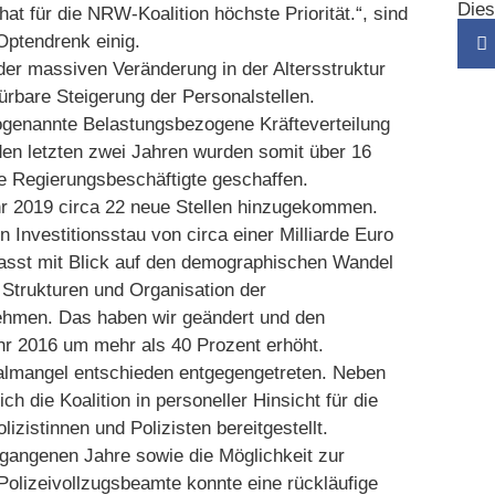
Dies
hat für die NRW-Koalition höchste Priorität.“, sind
Optendrenk einig.
der massiven Veränderung in der Altersstruktur
rbare Steigerung der Personalstellen.
ogenannte Belastungsbezogene Kräfteverteilung
 den letzten zwei Jahren wurden somit über 16
e Regierungsbeschäftigte geschaffen.
ahr 2019 circa 22 neue Stellen hinzugekommen.
 Investitionsstau von circa einer Milliarde Euro
passt mit Blick auf den demographischen Wandel
e Strukturen und Organisation der
 nehmen. Das haben wir geändert und den
hr 2016 um mehr als 40 Prozent erhöht.
almangel entschieden entgegengetreten. Neben
ich die Koalition in personeller Hinsicht für die
lizistinnen und Polizisten bereitgestellt.
rgangenen Jahre sowie die Möglichkeit zur
 Polizeivollzugsbeamte konnte eine rückläufige