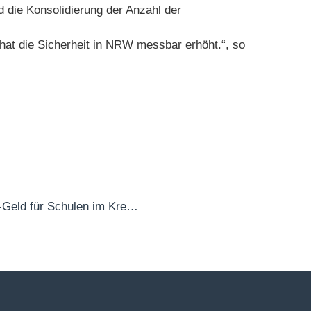
 die Konsolidierung der Anzahl der
hat die Sicherheit in NRW messbar erhöht.“, so
Corona-Förderung: 2,6 Millionen Euro Extra-Geld für Schulen im Kreis Viersen