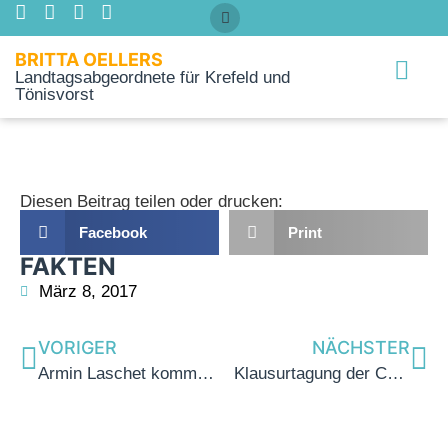
BRITTA OELLERS
Landtagsabgeordnete für Krefeld und
Tönisvorst
Über mich
Diesen Beitrag teilen oder drucken:
Facebook
Print
FAKTEN
März 8, 2017
VORIGER
NÄCHSTER
Armin Laschet kommt am 28.04.2017 nach Krefeld
Klausurtagung der CDU Niederrhein mit Armin Laschet