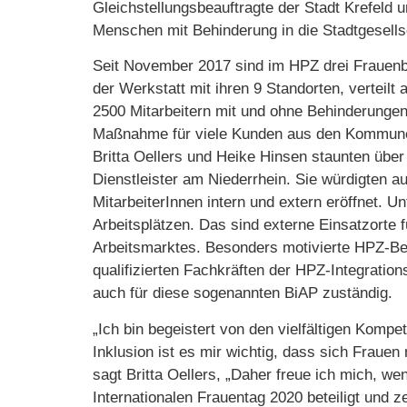
Gleichstellungsbeauftragte der Stadt Krefeld u
Menschen mit Behinderung in die Stadtgesells
Seit November 2017 sind im HPZ drei Frauenbe
der Werkstatt mit ihren 9 Standorten, verteilt 
2500 Mitarbeitern mit und ohne Behinderunge
Maßnahme für viele Kunden aus den Kommunen
Britta Oellers und Heike Hinsen staunten übe
Dienstleister am Niederrhein. Sie würdigten au
MitarbeiterInnen intern und extern eröffnet. U
Arbeitsplätzen. Das sind externe Einsatzorte 
Arbeitsmarktes. Besonders motivierte HPZ-Bes
qualifizierten Fachkräften der HPZ-Integratio
auch für diese sogenannten BiAP zuständig.
„Ich bin begeistert von den vielfältigen Komp
Inklusion ist es mir wichtig, dass sich Frau
sagt Britta Oellers, „Daher freue ich mich, 
Internationalen Frauentag 2020 beteiligt und z