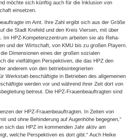
nd möchte sich künftig auch für die Inklusion von
chaft einsetzen.
auftragte im Amt. Ihre Zahl ergibt sich aus der Größe
auf die Stadt Krefeld und den Kreis Viersen, mit über
n. Im HPZ-Kompetenzzentrum arbeiten sie als Reha-
 und der Wirtschaft, von KMU bis zu großen Playern.
r die Dimensionen eines der großen sozialen
ch die vielfältigen Perspektiven, die das HPZ den
nter anderem von den betriebsintegrierten
für Werkstatt-beschäftigte in Betrieben des allgemeinen
chäftigte werden vor und während ihrer Zeit dort von
nsbegleitung betreut. Die HPZ-Frauenbeauftragten sind
etenzen der HPZ-Frauenbeauftragten. In Zeiten von
en mit und ohne Behinderung auf Augenhöhe begegnen,“
wenn sich das HPZ im kommenden Jahr aktiv am
eigt, welche Perspektiven es dort gibt.“ Auch Heike